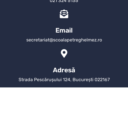
021 324 5135
Email
secretariat@scoalapetreghelmez.ro
Adresă
Strada Pescărușului 124, București 022167