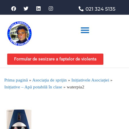
021 324 5135
Asociația de sprijin
Formular de sesizare a faptelor de violenta
Prima pagină
»
Asociația de sprijin
»
Inițiativele Asociației
»
Inițiative – Apă potabilă în clase
»
waterpia2