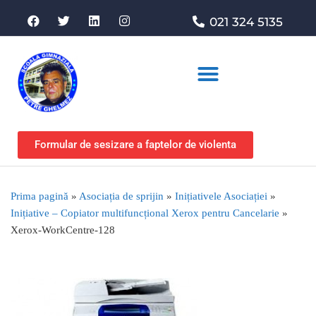
021 324 5135
Asociația de sprijin
Formular de sesizare a faptelor de violenta
Prima pagină
»
Asociația de sprijin
»
Inițiativele Asociației
»
Inițiative – Copiator multifuncțional Xerox pentru Cancelarie
»
Xerox-WorkCentre-128