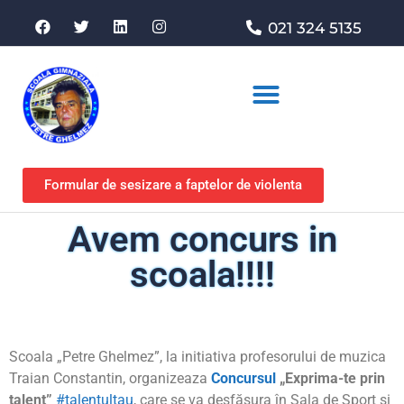
021 324 5135
Asociația de sprijin
Formular de sesizare a faptelor de violenta
Avem concurs in
scoala!!!!
Scoala „Petre Ghelmez”, la initiativa profesorului de muzica
Traian Constantin, organizeaza
Concursul
„Exprima-te prin
talent”
#talentultau
, care se va desfășura în Sala de Sport și