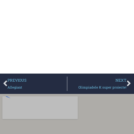
PREVIOUS
NEXT
Allegiant
Olimpiadele K super proiecte!