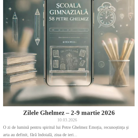
Zilele Ghelmez – 2-9 martie 2026
10.03.2026
O zi de lumină pentru spiritul lui Petre Ghelmez Emoția, recunoștința și
arta au definit, fără îndoială, ziua de ieri...