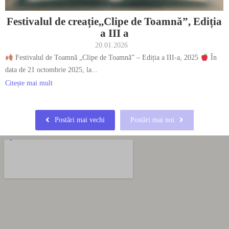
Festivalul de creație,,Clipe de Toamnă”, Ediția
a III a
20.01.2026
Festivalul de Toamnă „Clipe de Toamnă” – Ediția a III-a, 2025
În
data de 21 octombrie 2025, la...
Citește mai mult
Postări mai vechi
Postări mai noi