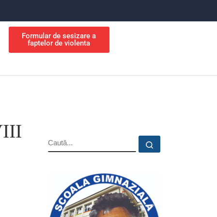
Formular de sesizare a
faptelor de violenta
III