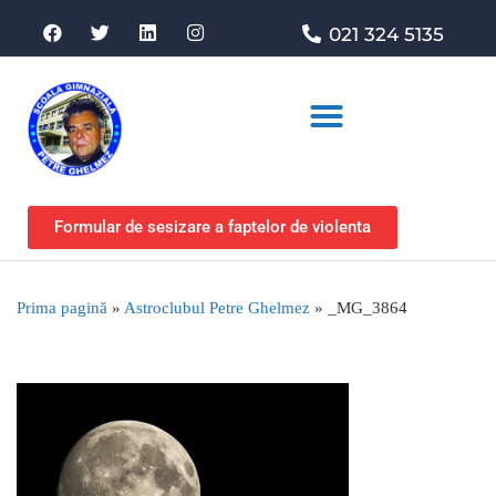
021 324 5135
Asociația de sprijin
Formular de sesizare a faptelor de violenta
Prima pagină
»
Astroclubul Petre Ghelmez
»
_MG_3864