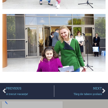
PREVIOUS
NEXT
A trecut vacanţa!
Târg de tabere şcolare