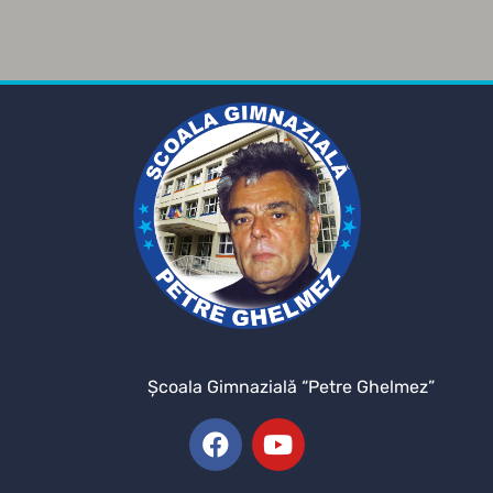
Şcoala Gimnazială “Petre Ghelmez”