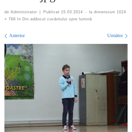
de
Administrator
|
Publicat
15.03.2014
-
la dimensiuni
1024
× 768
în
Din adâncul cuvântului spre lumină
Navigare în imagini
Anterior
Următor