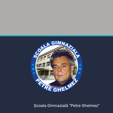
Şcoala Gimnazială “Petre Ghelmez”