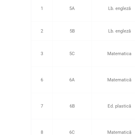
1
5A
Lb. engleză
2
5B
Lb. engleză
3
5C
Matematica
6
6A
Matematică
7
6B
Ed. plastică
8
6C
Matematică