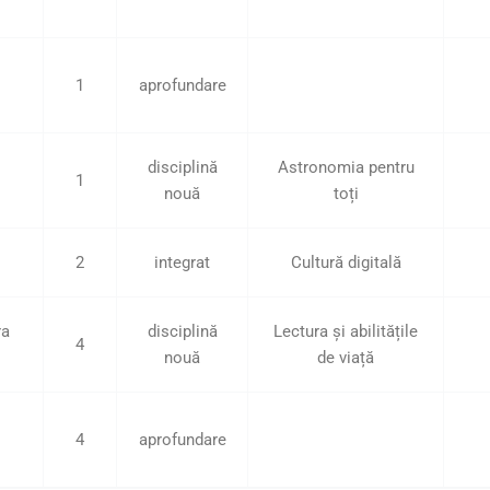
1
aprofundare
disciplină
Astronomia pentru
1
nouă
toți
2
integrat
Cultură digitală
ra
disciplină
Lectura și abilitățile
4
nouă
de viață
4
aprofundare