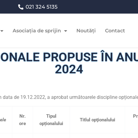
021 324 5135
Asociația de sprijin
Noutăți
Contact
IONALE PROPUSE ÎN AN
2024
 din data de 19.12.2022, a aprobat următoarele discipline opțional
Nr.
Tipul
Pr
nele
Titlul opţionalului
ore
opționalului