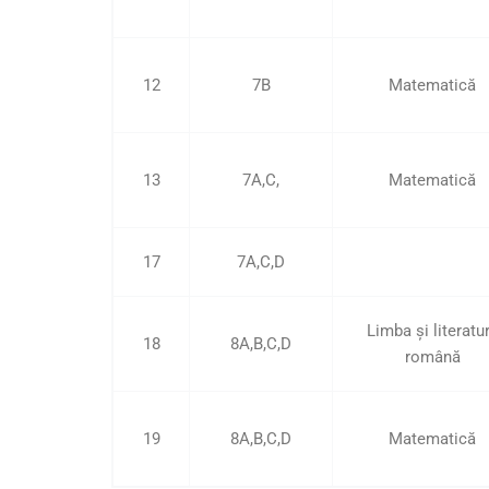
12
7B
Matematică
13
7A,C,
Matematică
17
7A,C,D
Limba și literatu
18
8A,B,C,D
română
19
8A,B,C,D
Matematică