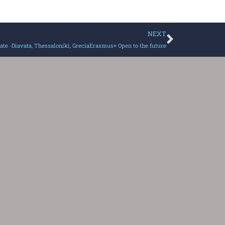
NEXT
ate -Diavata, Thessaloniki, GreciaErasmus+ Open to the future