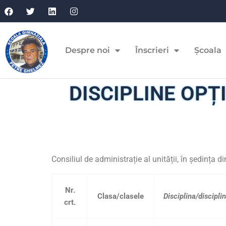
Despre noi
Înscrieri
Școala
DISCIPLINE OPȚ
Consiliul de administrație al unității, în ședința
Nr.
Clasa/
clasele
Disciplina
/discipli
crt.