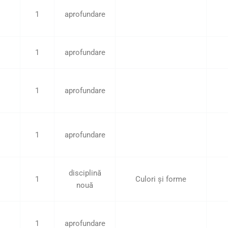
1
aprofundare
1
aprofundare
1
aprofundare
1
aprofundare
disciplină
1
Culori și forme
nouă
1
aprofundare