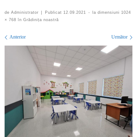
de
Administrator
|
Publicat
12.09.2021
-
la dimensiuni
1024
× 768
în
Grădinița noastră
Navigare în imagini
Anterior
Următor