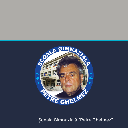
Şcoala Gimnazială “Petre Ghelmez”