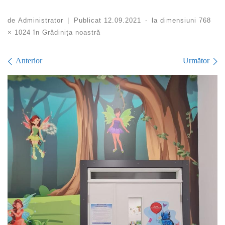
de
Administrator
|
Publicat
12.09.2021
-
la dimensiuni
768
× 1024
în
Grădinița noastră
Navigare în imagini
Anterior
Următor