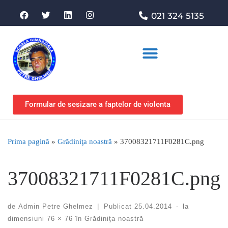
021 324 5135
Asociația de sprijin
Formular de sesizare a faptelor de violenta
Prima pagină
»
Grădiniţa noastră
»
37008321711F0281C.png
37008321711F0281C.png
de
Admin Petre Ghelmez
|
Publicat
25.04.2014
-
la
dimensiuni
76 × 76
în
Grădiniţa noastră