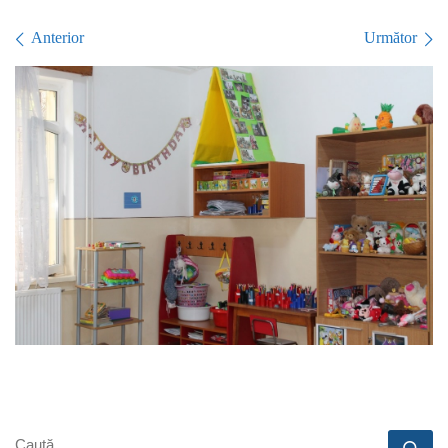
Navigare în imagini
Anterior
Următor