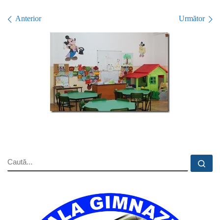
Navigare în imagini
Anterior
Următor