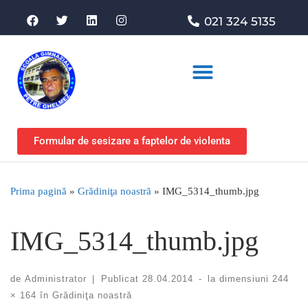
021 324 5135
Asociația de sprijin
Formular de sesizare a faptelor de violenta
Prima pagină
»
Grădiniţa noastră
»
IMG_5314_thumb.jpg
IMG_5314_thumb.jpg
de
Administrator
|
Publicat
28.04.2014
-
la dimensiuni
244
× 164
în
Grădiniţa noastră