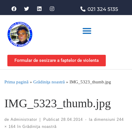
021 324 5135
Asociația de sprijin
Formular de sesizare a faptelor de violenta
Prima pagină
»
Grădiniţa noastră
»
IMG_5323_thumb.jpg
IMG_5323_thumb.jpg
de
Administrator
|
Publicat
28.04.2014
-
la dimensiuni
244
× 164
în
Grădiniţa noastră