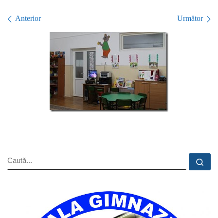
Navigare în imagini
Anterior
Următor