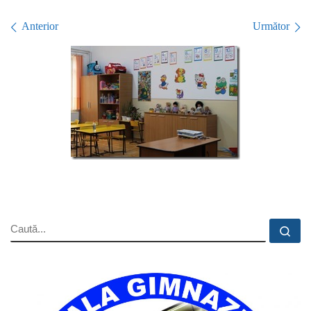
Navigare în imagini
Anterior
Următor