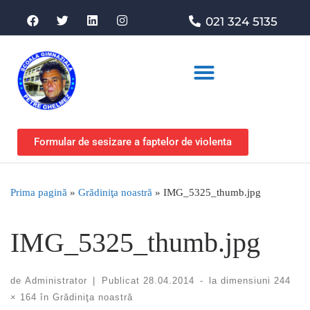
021 324 5135
Asociația de sprijin
Formular de sesizare a faptelor de violenta
Prima pagină
»
Grădiniţa noastră
»
IMG_5325_thumb.jpg
IMG_5325_thumb.jpg
de
Administrator
|
Publicat
28.04.2014
-
la dimensiuni
244
× 164
în
Grădiniţa noastră