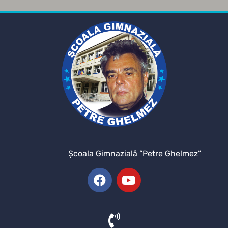
Şcoala Gimnazială “Petre Ghelmez”