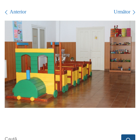
Navigare în imagini
Anterior
Următor