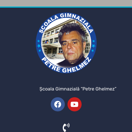
Şcoala Gimnazială “Petre Ghelmez”