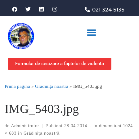
021 324 5135
Asociația de sprijin
Formular de sesizare a faptelor de violenta
Prima pagină
»
Grădiniţa noastră
»
IMG_5403.jpg
IMG_5403.jpg
de
Administrator
|
Publicat
28.04.2014
-
la dimensiuni
1024
× 683
în
Grădiniţa noastră