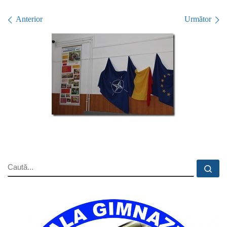
Navigare în imagini
Anterior
Următor