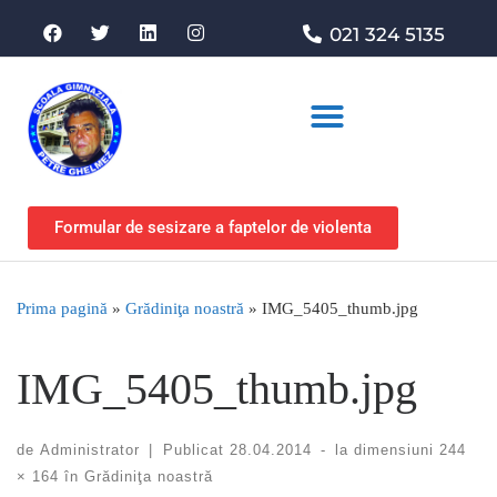
021 324 5135
Asociația de sprijin
Formular de sesizare a faptelor de violenta
Prima pagină
»
Grădiniţa noastră
»
IMG_5405_thumb.jpg
IMG_5405_thumb.jpg
de
Administrator
|
Publicat
28.04.2014
-
la dimensiuni
244
× 164
în
Grădiniţa noastră