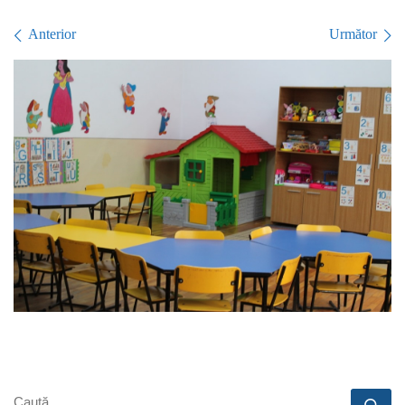
Navigare în imagini
Anterior
Următor