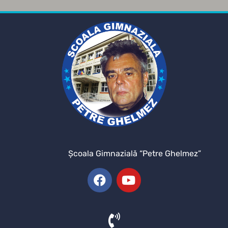
Şcoala Gimnazială “Petre Ghelmez”