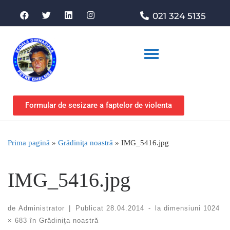
021 324 5135
Asociația de sprijin
Formular de sesizare a faptelor de violenta
Prima pagină
»
Grădiniţa noastră
»
IMG_5416.jpg
IMG_5416.jpg
de
Administrator
|
Publicat
28.04.2014
-
la dimensiuni
1024
× 683
în
Grădiniţa noastră