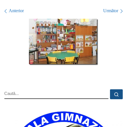
Navigare în imagini
Anterior
Următor