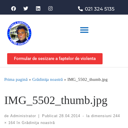
021 324 5135
Asociația de sprijin
Formular de sesizare a faptelor de violenta
Prima pagină
»
Grădiniţa noastră
»
IMG_5502_thumb.jpg
IMG_5502_thumb.jpg
de
Administrator
|
Publicat
28.04.2014
-
la dimensiuni
244
× 164
în
Grădiniţa noastră