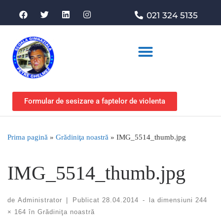
021 324 5135
Asociația de sprijin
Formular de sesizare a faptelor de violenta
Prima pagină
»
Grădiniţa noastră
»
IMG_5514_thumb.jpg
IMG_5514_thumb.jpg
de
Administrator
|
Publicat
28.04.2014
-
la dimensiuni
244
× 164
în
Grădiniţa noastră