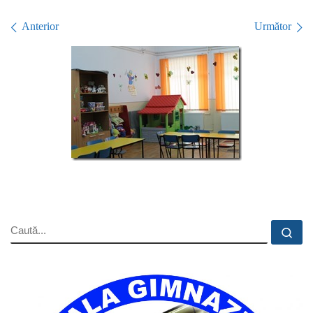
Navigare în imagini
Anterior
Următor