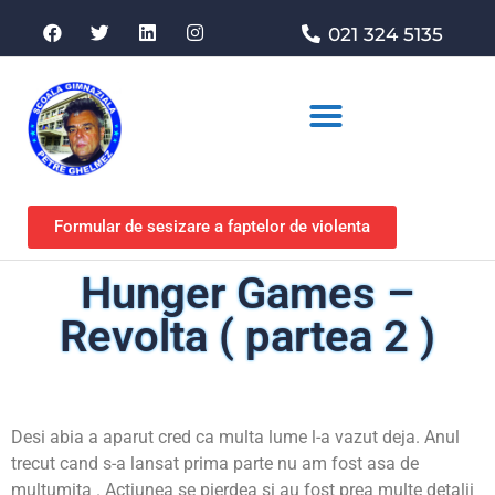
021 324 5135
Asociația de sprijin
Formular de sesizare a faptelor de violenta
Hunger Games –
Revolta ( partea 2 )
Desi abia a aparut cred ca multa lume l-a vazut deja. Anul
trecut cand s-a lansat prima parte nu am fost asa de
multumita . Actiunea se pierdea si au fost prea multe detalii