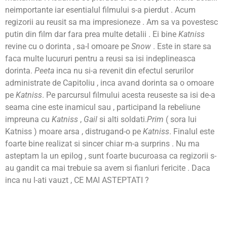
neimportante iar esentialul filmului s-a pierdut . Acum
regizorii au reusit sa ma impresioneze . Am sa va povestesc
putin din film dar fara prea multe detalii . Ei bine
Katniss
revine cu o dorinta , sa-l omoare pe
Snow
. Este in stare sa
faca multe lucururi pentru a reusi sa isi indeplineasca
dorinta.
Peeta
inca nu si-a revenit din efectul serurilor
administrate de Capitoliu , inca avand dorinta sa o omoare
pe
Katniss
. Pe parcursul filmului acesta reuseste sa isi de-a
seama cine este inamicul sau , participand la rebeliune
impreuna cu
Katniss
,
Gail
si alti soldati.
Prim
( sora lui
Katniss ) moare arsa , distrugand-o pe
Katniss
. Finalul este
foarte bine realizat si sincer chiar m-a surprins . Nu ma
asteptam la un epilog , sunt foarte bucuroasa ca regizorii s-
au gandit ca mai trebuie sa avem si fianluri fericite . Daca
inca nu l-ati vauzt , CE MAI ASTEPTATI ?