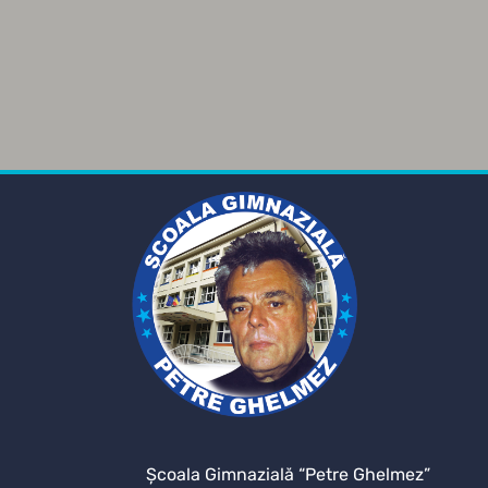
Şcoala Gimnazială “Petre Ghelmez”