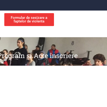
Formular de sesizare a
faptelor de violenta
Program şi Acte înscriere