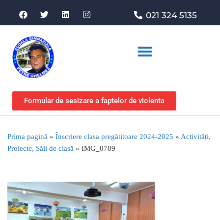
021 324 5135
Asociația de sprijin
Formular de sesizare a faptelor de violenta
Prima pagină
»
Înscriere clasa pregătitoare 2024-2025
»
Activități,
Proiecte, Săli de clasă
»
IMG_0789