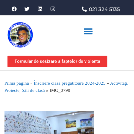
021 324 5135
Asociația de sprijin
Formular de sesizare a faptelor de violenta
Prima pagină
»
Înscriere clasa pregătitoare 2024-2025
»
Activități,
Proiecte, Săli de clasă
»
IMG_0790