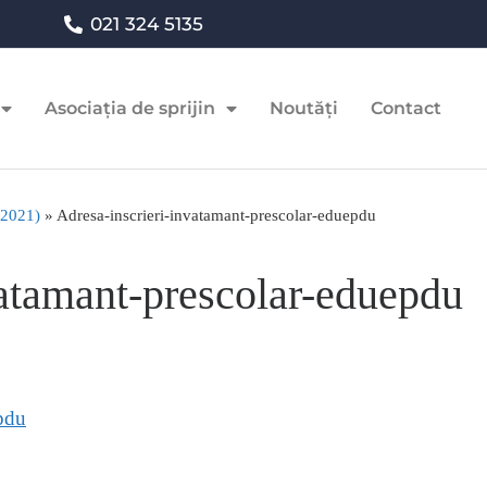
021 324 5135
Asociația de sprijin
Noutăți
Contact
0-2021)
»
Adresa-inscrieri-invatamant-prescolar-eduepdu
vatamant-prescolar-eduepdu
epdu