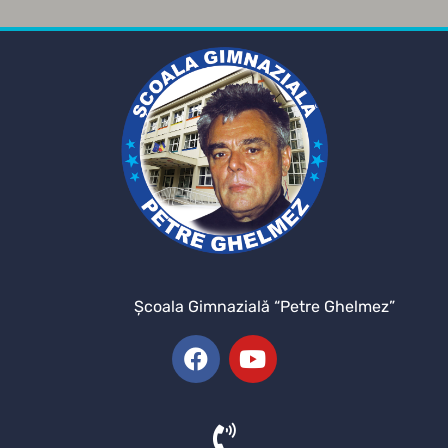
Şcoala Gimnazială “Petre Ghelmez”