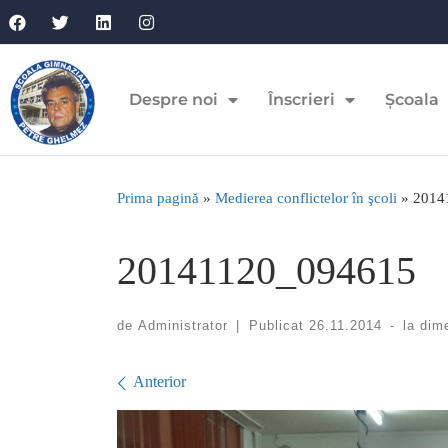
Despre noi
Înscrieri
Școala
Prima pagină
»
Medierea conflictelor în şcoli
»
2014
20141120_094615
de
Administrator
|
Publicat
26.11.2014
-
la dim
Navigare în imagini
Anterior