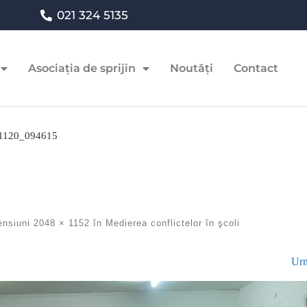
021 324 5135
Asociația de sprijin
Noutăți
Contact
1120_094615
ensiuni
2048 × 1152
în
Medierea conflictelor în şcoli
Urm