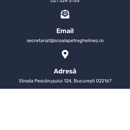
021 324 5135
Email
secretariat@scoalapetreghelmez.ro
Adresă
Strada Pescărușului 124, București 022167