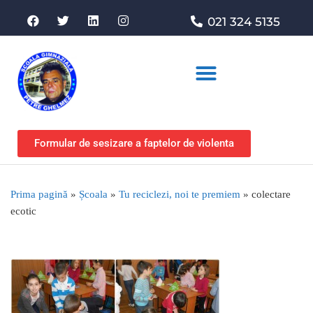
021 324 5135
Asociația de sprijin
Formular de sesizare a faptelor de violenta
Prima pagină
»
Școala
»
Tu reciclezi, noi te premiem
»
colectare
ecotic