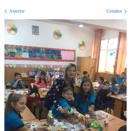
Navigare în imagini
Anterior
Următor