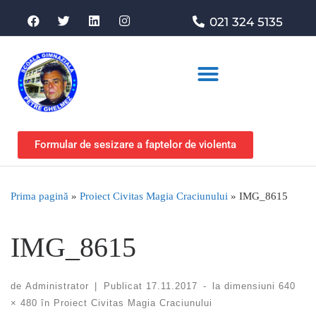
021 324 5135
Asociația de sprijin
Formular de sesizare a faptelor de violenta
Prima pagină
»
Proiect Civitas Magia Craciunului
»
IMG_8615
IMG_8615
de
Administrator
|
Publicat
17.11.2017
-
la dimensiuni
640
× 480
în
Proiect Civitas Magia Craciunului