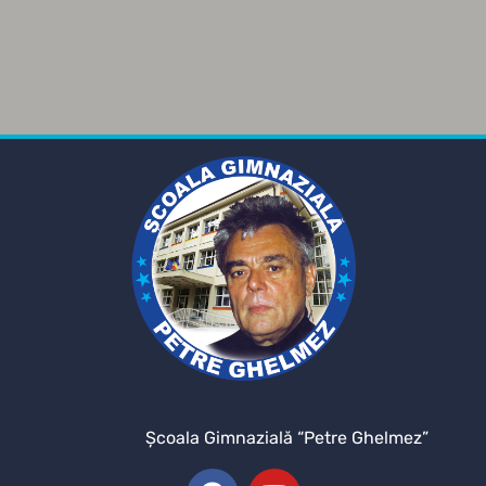
Şcoala Gimnazială “Petre Ghelmez”