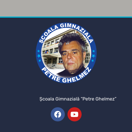
Şcoala Gimnazială “Petre Ghelmez”