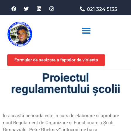
021 324 5135
Asociația de sprijin
Formular de sesizare a faptelor de violenta
Proiectul
regulamentului şcolii
În această perioadă este în curs de elaborare şi aprobare
noul Regulament de Organizare şi Funcţionare a Şcolii
Gimnaziale „Petre Ghelmez”, întocmit pe baza