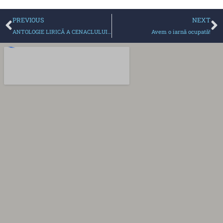
PREVIOUS
NEXT
ANTOLOGIE LIRICĂ A CENACLULUI LITERAR ȘI A REVISTEI MĂRȚIȘOR
Avem o iarnă ocupată!