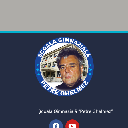
Şcoala Gimnazială “Petre Ghelmez”