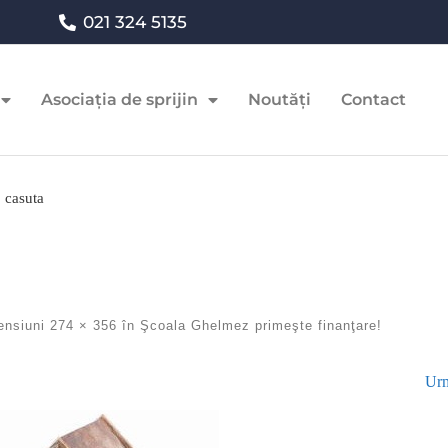
021 324 5135
Asociația de sprijin
Noutăți
Contact
»
casuta
ensiuni
274 × 356
în
Şcoala Ghelmez primeşte finanţare!
Urm