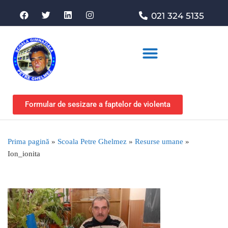
021 324 5135
Asociația de sprijin
Formular de sesizare a faptelor de violenta
Prima pagină
»
Scoala Petre Ghelmez
»
Resurse umane
»
Ion_ionita