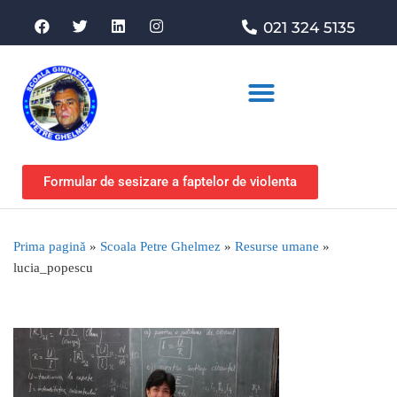
021 324 5135
Asociația de sprijin
Formular de sesizare a faptelor de violenta
Prima pagină
»
Scoala Petre Ghelmez
»
Resurse umane
»
lucia_popescu