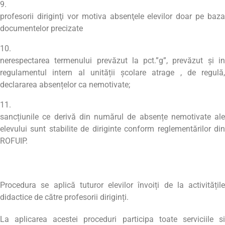
profesorii diriginţi vor motiva absenţele elevilor doar pe baza
documentelor precizate
nerespectarea termenului prevăzut la pct.”g”, prevăzut și in
regulamentul intern al unității școlare atrage , de regulă,
declararea absențelor ca nemotivate;
sancțiunile ce derivă din numărul de absențe nemotivate ale
elevului sunt stabilite de diriginte conform reglementărilor din
ROFUIP.
Procedura se aplică tuturor elevilor învoiți de la activitățile
didactice de către profesorii diriginți.
La aplicarea acestei proceduri participa toate serviciile si