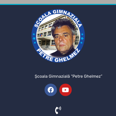
Şcoala Gimnazială “Petre Ghelmez”