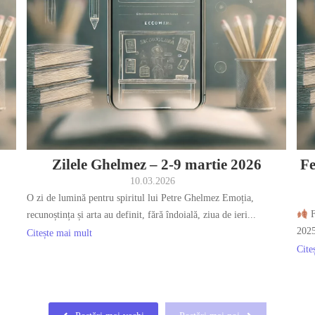
Zilele Ghelmez – 2-9 martie 2026
Fe
10.03.2026
O zi de lumină pentru spiritul lui Petre Ghelmez Emoția,
F
recunoștința și arta au definit, fără îndoială, ziua de ieri...
202
Citește mai mult
Cite