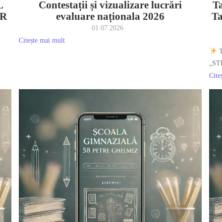
L
Contestații și vizualizare lucrări
Ta
AR
evaluare naționala 2026
T
01.07.2026
Citește mai mult
T
„ST
Cite