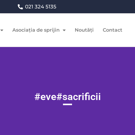
021 324 5135
Asociația de sprijin
Noutăți
Contact
#eve#sacrificii