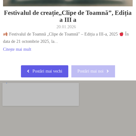
Festivalul de creație,,Clipe de Toamnă”, Ediția
a III a
20.01.2026
Festivalul de Toamnă „Clipe de Toamnă” – Ediția a III-a, 2025
În
data de 21 octombrie 2025, la...
Citește mai mult
Postări mai vechi
Postări mai noi