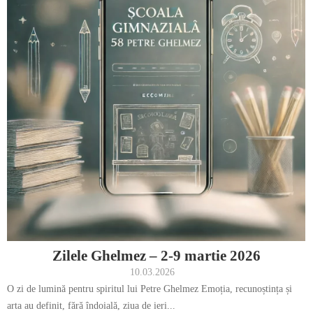
Zilele Ghelmez – 2-9 martie 2026
10.03.2026
O zi de lumină pentru spiritul lui Petre Ghelmez Emoția, recunoștința și
arta au definit, fără îndoială, ziua de ieri...