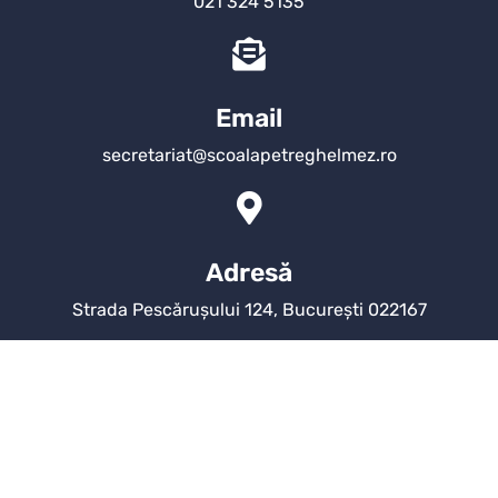
021 324 5135
Email
secretariat@scoalapetreghelmez.ro
Adresă
Strada Pescărușului 124, București 022167