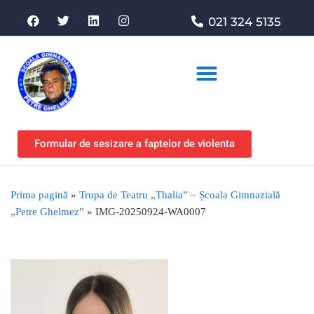
021 324 5135
Asociația de sprijin
Formular de sesizare a faptelor de violenta
Prima pagină
»
Trupa de Teatru „Thalia” – Școala Gimnazială
„Petre Ghelmez”
»
IMG-20250924-WA0007