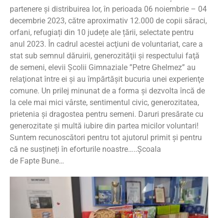
partenere și distribuirea lor, în perioada 06 noiembrie – 04
decembrie 2023, către aproximativ 12.000 de copii săraci,
orfani, refugiați din 10 județe ale țării, selectate pentru
anul 2023. În cadrul acestei acţiuni de voluntariat, care a
stat sub semnul dăruirii, generozităţii şi respectului faţă
de semeni, elevii Școlii Gimnaziale ”Petre Ghelmez” au
relaţionat între ei şi au împărtăşit bucuria unei experienţe
comune. Un prilej minunat de a forma și dezvolta încă de
la cele mai mici vârste, sentimentul civic, generozitatea,
prietenia și dragostea pentru semeni. Daruri presărate cu
generozitate și multă iubire din partea micilor voluntari!
Suntem recunoscători pentru tot ajutorul primit și pentru
că ne susțineți în eforturile noastre…..Școala
de Fapte Bune…