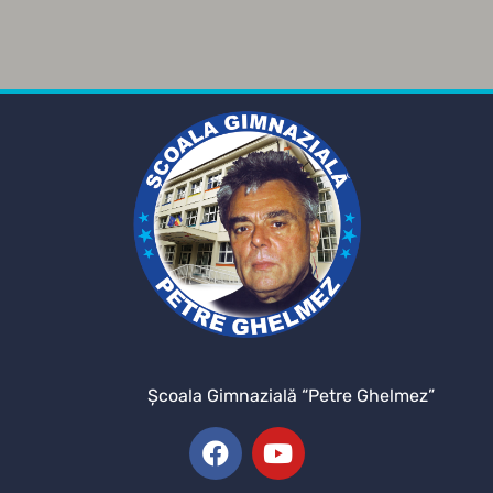
Şcoala Gimnazială “Petre Ghelmez”