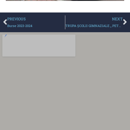
PREVIOUS
NEXT
Burse 2023-2024
TRUPA ȘCOLII GIMNAZIALE ,, PETRE GHELMEZ,,!!!