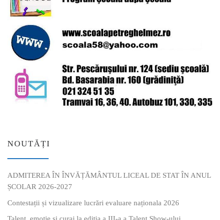
NOUTĂȚI
ADMITEREA ÎN ÎNVĂȚĂMÂNTUL LICEAL DE STAT ÎN ANUL
ȘCOLAR 2026-2027
Contestații și vizualizare lucrări evaluare naționala 2026
Talent, emoție și curaj la ediția a III-a a Talent Show-ului