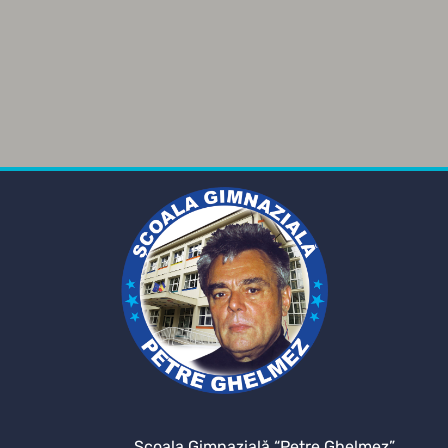
Şcoala Gimnazială “Petre Ghelmez”