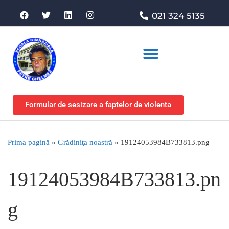
021 324 5135
Asociația de sprijin
Formular de sesizare a faptelor de violenta
Prima pagină
»
Grădiniţa noastră
»
19124053984B733813.png
19124053984B733813.pn
g