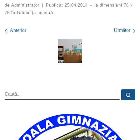
de
Administrator
|
Publicat
25.04.2014
-
la dimensiuni
76 ×
76
în
Grădiniţa noastră
Navigare în imagini
Anterior
Următor