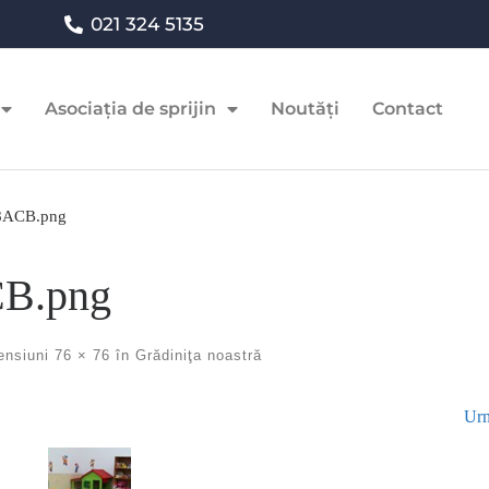
021 324 5135
Asociația de sprijin
Noutăți
Contact
8ACB.png
B.png
ensiuni
76 × 76
în
Grădiniţa noastră
Urm