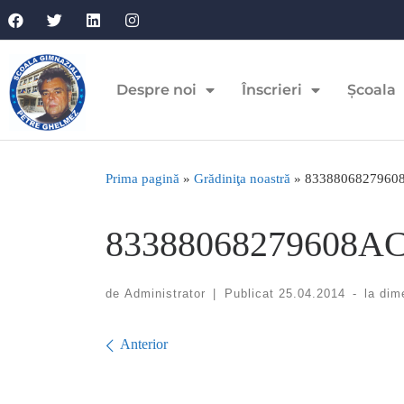
Despre noi
Înscrieri
Școala
Prima pagină
»
Grădiniţa noastră
»
8338806827960
83388068279608AC
de
Administrator
|
Publicat
25.04.2014
-
la dim
Navigare în imagini
Anterior