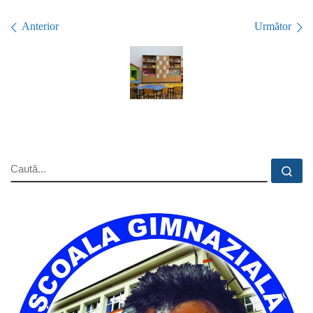
Navigare în imagini
Anterior
Următor