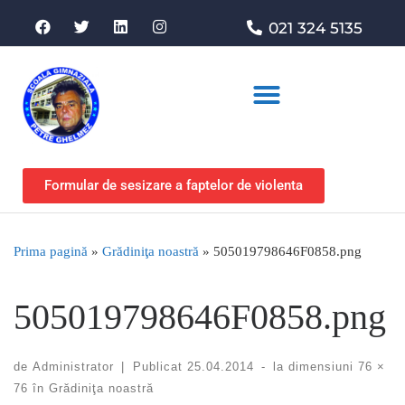
021 324 5135
Asociația de sprijin
Formular de sesizare a faptelor de violenta
Prima pagină
»
Grădiniţa noastră
»
505019798646F0858.png
505019798646F0858.png
de
Administrator
|
Publicat
25.04.2014
-
la dimensiuni
76 ×
76
în
Grădiniţa noastră