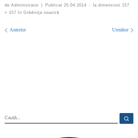
de
Administrator
|
Publicat
25.04.2014
-
la dimensiuni
157
× 157
în
Grădiniţa noastră
Navigare în imagini
Anterior
Următor