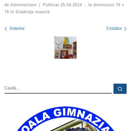
de
Administrator
|
Publicat
25.04.2014
-
la dimensiuni
76 ×
76
în
Grădiniţa noastră
Navigare în imagini
Anterior
Următor