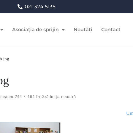
021 324 5135
Asociația de sprijin
Noutăți
Contact
.jpg
pg
ensiuni
244 × 164
în
Grădiniţa noastră
Urm