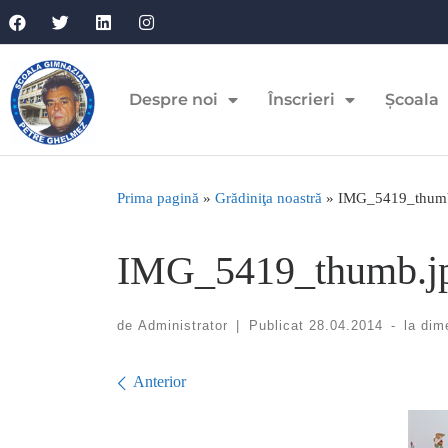
Despre noi
Înscrieri
Școala
Prima pagină
»
Grădiniţa noastră
»
IMG_5419_thumb
IMG_5419_thumb.j
de
Administrator
|
Publicat
28.04.2014
-
la dim
Navigare în imagini
Anterior